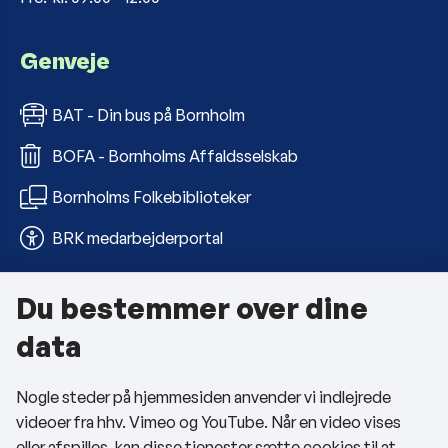
Genveje
BAT - Din bus på Bornholm
BOFA - Bornholms Affaldsselskab
Bornholms Folkebiblioteker
BRK medarbejderportal
Du bestemmer over dine
Om kommunen
data
Kontakt os
Nogle steder på hjemmesiden anvender vi indlejrede
Telefon- og åbningstider
videoer fra hhv. Vimeo og YouTube. Når en video vises
Tilgængelighedserklæring
eller afspilles, kan disse tjenester sætte cookies til at