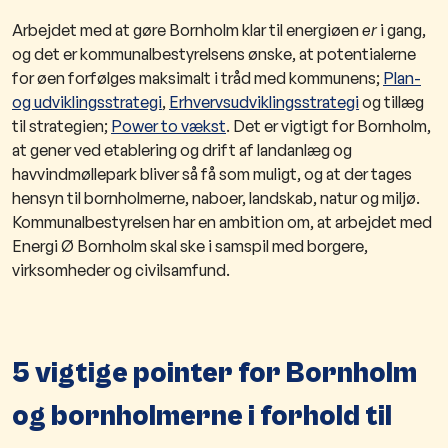
Arbejdet med at gøre Bornholm klar til energiøen
er
i gang,
og det er kommunalbestyrelsens ønske, at potentialerne
for øen forfølges maksimalt i tråd med kommunens;
Plan-
og udviklingsstrategi
,
Erhvervsudviklingsstrategi
og tillæg
til strategien;
Power to vækst
. Det er vigtigt for Bornholm,
at gener ved etablering og drift af landanlæg og
havvindmøllepark bliver så få som muligt, og at der tages
hensyn til bornholmerne, naboer, landskab, natur og miljø.
Kommunalbestyrelsen har en ambition om, at arbejdet med
Energi Ø Bornholm skal ske i samspil med borgere,
virksomheder og civilsamfund.
5 vigtige pointer for Bornholm
og bornholmerne i forhold til